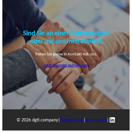
Sind Sie an einer Partnerschaft
oder mit uns interessiert?
Treten Sie gerne in Kontakt mit uns.
Jetzt Kontakt aufnehmen
LinkedI
© 2026 dgtl.company
|
Datenschutz
|
Impressum
|